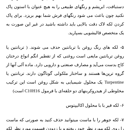
دستبافت، ابریشم و رنگهای طبیعی را به هیچ عنوان با استون پاک
نکنید چون باعث می شود رنگهای فرش شما بهم بریزد. برای پاک
کردن لکه لاک دقت بالایی باید داشته باشید در غیر این صورت به
یک متخصص قالیشویی بسپارید.
۵- لکه های رنگ روغن با تربانتین حذف می شوند. ( تربانتین یا
روغن تربانتین مایعی است روغنی که از تقطیر انگم انواع درختان
کاج بدست می‌آید و مصارف صنعتی و دارویی دارد. ماده آلی آنها از
گروه ترپن‌ها هستند و ساختار ملکولی گوناگون دارند. تربانتین یا
Turpentine یک محلول شیمیایی به شکل روغن است این ترکیب
مخلوطی از هیدروکربنهای دو حلقه‌ای با فرمول C10H16 است)
۶- لکه قیر با با محلول اکالیپتوس
۷- لکه جوهر را با ماست میتوانید حذف کنید به صورتی که ماست
را روی لکه مورد نظر خود ریخته و با زدودن قسمت مورد نظر لکه