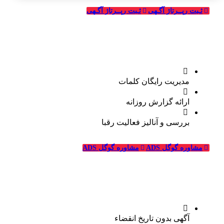
ثـبت رپــرتاژ آگـهی
ثـبت رپــرتاژ آگـهی
تبلیغات گوگل (ادوردز)
مدیریت رایگان کلمات
ارائه گزارش روزانه
بررسی و آنالیز فعالیت رقبا
مشاوره گوگل ADS
مشاوره گوگل ADS
تبلیغات رایگان قالیشویی
آگهی بدون تاریخ انقضاء