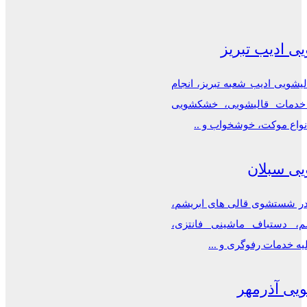
ی ادیب تبریز
شویی ادیب شعبه تبریز، انجام
دمات قالیشویی، خشکشویی
نواع موکت، خوشخواب و ..
یی سبلان
 شستشوی قالی های ابریشم،
م، دستباف ماشینی فانتزی،
یه خدمات رفوگری و ...
یی آذرمهر