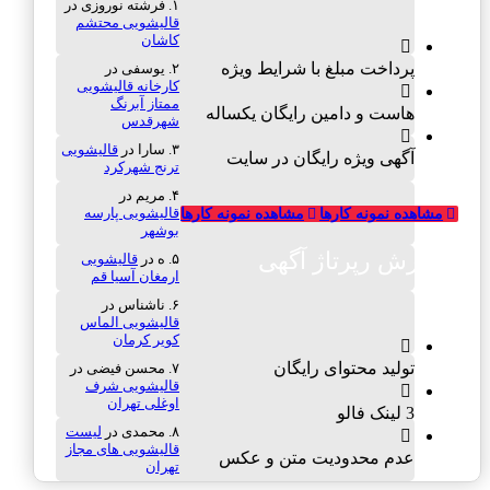
فرشته نوروزی
در
قالیشویی محتشم
کاشان
پرداخت مبلغ با شرایط ویژه
یوسفی
در
کارخانه قالیشویی
ممتاز آبرنگ
هاست و دامین رایگان یکساله
شهرقدس
سارا
در
قالیشویی
آگهی ویژه رایگان در سایت
ترنج شهرکرد
مریم
در
قالیشویی پارسه
مشاهده نمونه کارها
مشاهده نمونه کارها
بوشهر
سفارش رپرتاژ آگهی
ه
در
قالیشویی
ارمغان آسیا قم
ناشناس
در
قالیشویی الماس
کویر کرمان
تولید محتوای رایگان
محسن فیضی
در
قالیشویی شرف
اوغلی تهران
3 لینک فالو
محمدی
در
لیست
قالیشویی های مجاز
عدم محدودیت متن و عکس
تهران