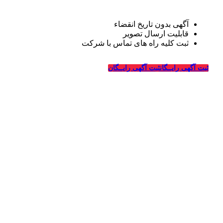
آگهی بدون تاریخ انقضاء
قابلیت ارسال تصویر
ثبت کلیه راه های تماس با شرکت
درباره قالیشویی‌ها
ثبت آگهی رایــگان
ثبت آگهی رایــگان
_
وبسایت قالیشویی‌ها از سال ۱۳۹۴ فعالیت خود را در زمینه
طراحی سایت و تبلیغات اینترنتی در ارتباط با شرکت های
قالیشویی، خدمات خشکشویی و ترمیم، ماشین سازی و شرکت
های مربوطه درسراسر کشور آغاز کرده و در این سالها با کسب
تجربیات لازم در زمینه تبلیغات و طراحی سایت ویژه شرکت
های قالیشویی به بزرگترین سایت معرفی و تبلیغات قالیشویان
در سراسر کشور تبدیل شده است.