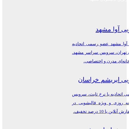
یی آوا مشهد
 آوا مشهد عضو رسمی اتحادیه
ن تهران، سرویس سراسر مشهد.
خانه‌ای مدرن و اختصاصی.
یی ابریشم خراسان
اتحادیه با نرخ ثابت، سرویس
ه روزی و ویژه قالیشویی در
این با 10 درصد تخفیف.