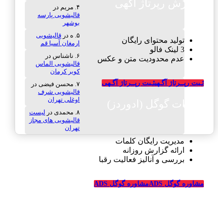
سفارش رپرتاژ آگهی
مریم
در
قالیشویی پارسه
بوشهر
ه
در
قالیشویی
تولید محتوای رایگان
ارمغان آسیا قم
3 لینک فالو
ناشناس
در
عدم محدودیت متن و عکس
قالیشویی الماس
کویر کرمان
ثـبت رپــرتاژ آگـهی
ثـبت رپــرتاژ آگـهی
محسن فیضی
در
قالیشویی شرف
اوغلی تهران
تبلیغات گوگل (ادوردز)
محمدی
در
لیست
قالیشویی های مجاز
تهران
مدیریت رایگان کلمات
ارائه گزارش روزانه
بررسی و آنالیز فعالیت رقبا
مشاوره گوگل ADS
مشاوره گوگل ADS
تبلیغات رایگان قالیشویی