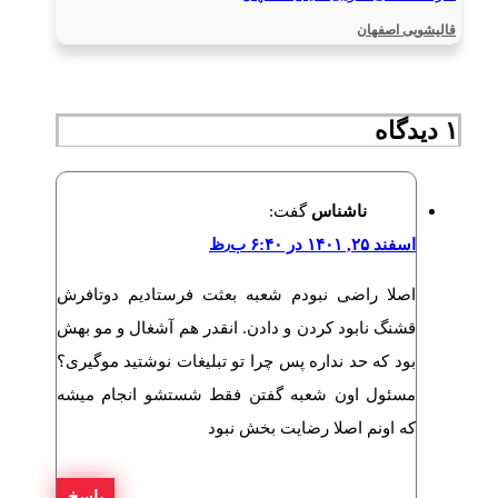
قالیشویی اصفهان
۱ دیدگاه
ناشناس
گفت:
اسفند ۲۵, ۱۴۰۱ در ۶:۴۰ ب٫ظ
اصلا راضی نبودم شعبه بعثت فرستادیم دوتافرش
قشنگ نابود کردن و دادن. انقدر هم آشغال و مو بهش
بود که حد نداره پس چرا تو تبلیغات نوشتید موگیری؟
مسئول اون شعبه گفتن فقط شستشو انجام میشه
که اونم اصلا رضایت بخش نبود
پاسخ