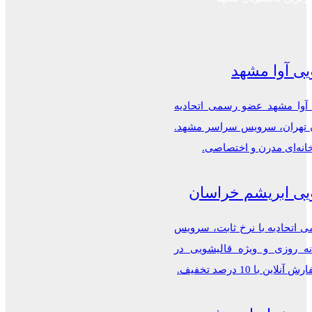
یی آوا مشهد
 آوا مشهد عضو رسمی اتحادیه
ن تهران، سرویس سراسر مشهد.
خانه‌ای مدرن و اختصاصی.
یی ابریشم خراسان
اتحادیه با نرخ ثابت، سرویس
ه روزی و ویژه قالیشویی در
این با 10 درصد تخفیف.