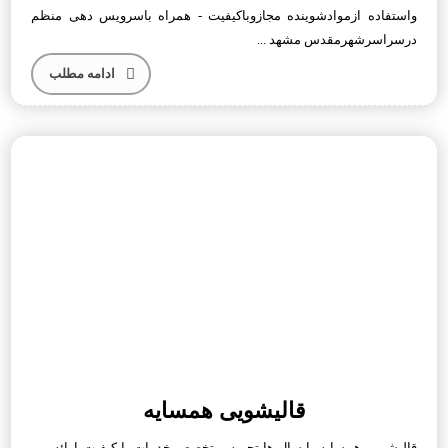
واستفاده ازموادشوینده مجازوباکیفیت - همراه باسرویس دهی منظم
درسراسرشهرمقدس مشهد ...
ادامه مطلب
قالیشویی همسایه
قالیشویی همسایه با سال ها تجربه و تخصص خدمات با کیفیت ارائه می