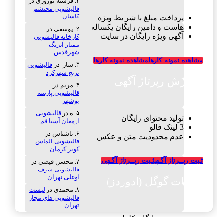
فرشته نوروزی
در
قالیشویی محتشم
کاشان
پرداخت مبلغ با شرایط ویژه
هاست و دامین رایگان یکساله
یوسفی
در
آگهی ویژه رایگان در سایت
کارخانه قالیشویی
ممتاز آبرنگ
شهرقدس
مشاهده نمونه کارها
مشاهده نمونه کارها
سارا
در
قالیشویی
ترنج شهرکرد
سفارش رپرتاژ آگهی
مریم
در
قالیشویی پارسه
بوشهر
ه
در
قالیشویی
تولید محتوای رایگان
ارمغان آسیا قم
3 لینک فالو
ناشناس
در
عدم محدودیت متن و عکس
قالیشویی الماس
کویر کرمان
ثـبت رپــرتاژ آگـهی
ثـبت رپــرتاژ آگـهی
محسن فیضی
در
قالیشویی شرف
اوغلی تهران
تبلیغات گوگل (ادوردز)
محمدی
در
لیست
قالیشویی های مجاز
تهران