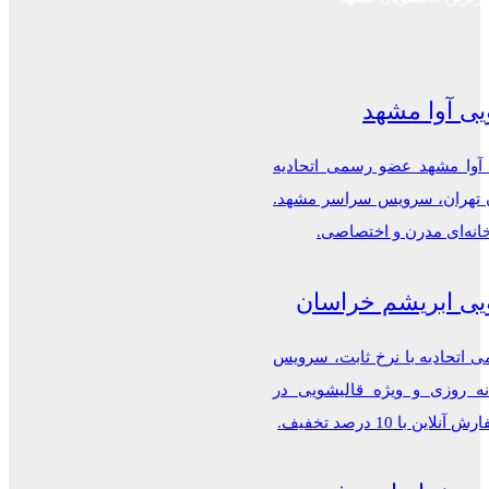
یی آوا مشهد
 آوا مشهد عضو رسمی اتحادیه
ن تهران، سرویس سراسر مشهد.
خانه‌ای مدرن و اختصاصی.
یی ابریشم خراسان
اتحادیه با نرخ ثابت، سرویس
ه روزی و ویژه قالیشویی در
این با 10 درصد تخفیف.