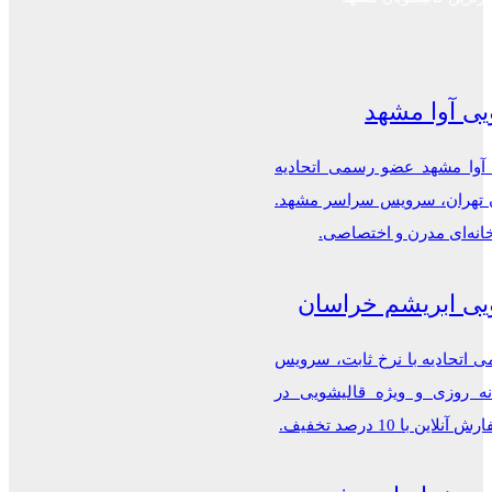
یی آوا مشهد
 آوا مشهد عضو رسمی اتحادیه
ن تهران، سرویس سراسر مشهد.
خانه‌ای مدرن و اختصاصی.
یی ابریشم خراسان
اتحادیه با نرخ ثابت، سرویس
ه روزی و ویژه قالیشویی در
این با 10 درصد تخفیف.