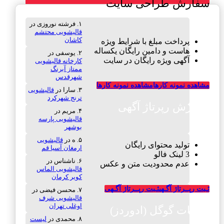
سفارش طراحی سایت
فرشته نوروزی
در
قالیشویی محتشم
کاشان
پرداخت مبلغ با شرایط ویژه
هاست و دامین رایگان یکساله
یوسفی
در
آگهی ویژه رایگان در سایت
کارخانه قالیشویی
ممتاز آبرنگ
شهرقدس
مشاهده نمونه کارها
مشاهده نمونه کارها
سارا
در
قالیشویی
ترنج شهرکرد
سفارش رپرتاژ آگهی
مریم
در
قالیشویی پارسه
بوشهر
ه
در
قالیشویی
تولید محتوای رایگان
ارمغان آسیا قم
3 لینک فالو
ناشناس
در
عدم محدودیت متن و عکس
قالیشویی الماس
کویر کرمان
ثـبت رپــرتاژ آگـهی
ثـبت رپــرتاژ آگـهی
محسن فیضی
در
قالیشویی شرف
اوغلی تهران
تبلیغات گوگل (ادوردز)
محمدی
در
لیست